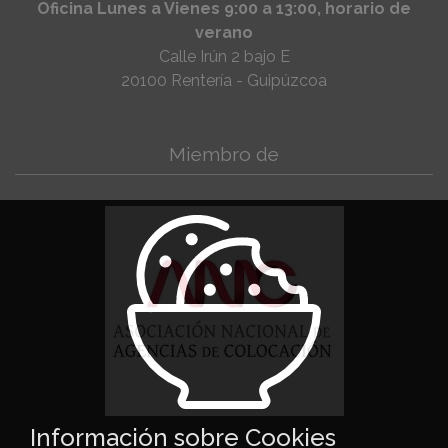
Oficina Lunes a Vienes 9:00 a 13:00, horario de
verano
Calle Irún 2 bajo E
20100 Rentería - Guipúzcoa
Miembro de
Información sobre Cookies