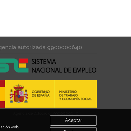
gencia autorizada 9900000640
Agencia de Colocación 9900000640
Aceptar
egación web.