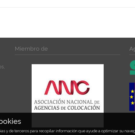
Miembro de
A
os,
rio
ookies
opias y de terceros para recopilar información que ayude a optimizar su nav