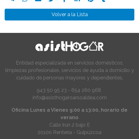
Volver a la Lista
Entidad especializada en servicios domésticos,
limpiezas profesionales, servicios de ayuda a domicilio y
cuidado de personas mayores y dependientes.
943 50 95 23 - 654 260 968
info@asisthogaroarsoaldea.com
Oficina Lunes a Vienes 9:00 a 13:00, horario de
verano
Calle Irún 2 bajo E
20100 Rentería - Guipúzcoa