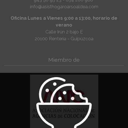
info@asisthogaroarsoaldea.com
Oficina Lunes a Vienes 9:00 a 13:00, horario de
verano
Calle Irún 2 bajo E
20100 Rentería - Guipúzcoa
Miembro de