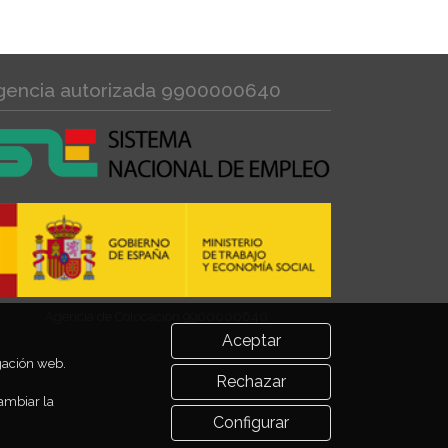
gencia autorizada 9900000640
Agencia de Colocación 9900000640
Aceptar
egación web.
Rechazar
ambiar la
Configurar