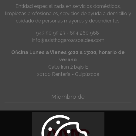
Entidad especializada en servicios domésticos,
limpiezas profesionales, servicios de ayuda a domicilio y
cuidado de personas mayores y dependientes.
943 50 95 23 - 654 260 968
info@asisthogaroarsoaldea.com
Oficina Lunes a Vienes 9:00 a 13:00, horario de
verano
Calle Irún 2 bajo E
20100 Rentería - Guipúzcoa
Miembro de