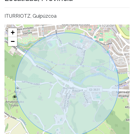
ITURRIOTZ, Guipúzcoa
+
−